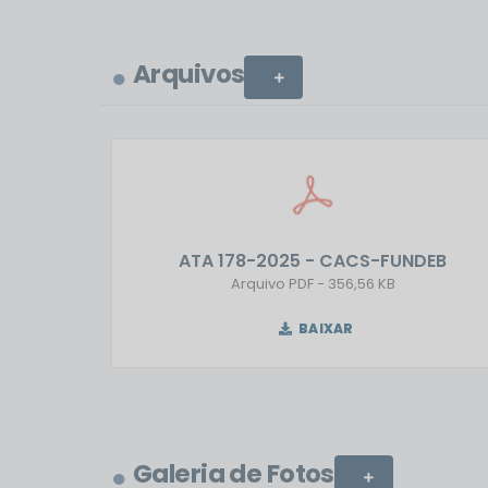
Turvânia–GO para...
Arquivos
VER MAIS
ATA 178-2025 - CACS-FUNDEB
PDF
356,56 KB
BAIXAR
Galeria de Fotos
VER MAIS