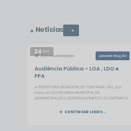
Notícias
VER MAIS
24
MAR
1019
visualizações
ADMINISTRAÇÃO
Audiência Pública – LOA , LDO e
PPA
A PREFEITURA MUNICIPAL DE TURVÂNIA–GO, por
meio da SECRETARIA MUNICIPAL DE
ADMINISTRAÇÃO, DESENVOLVIMENTO ECONÔMICO
E GOVERNO, em atendimento ao disposto no
parágrafo único do art. 48 da Lei Complementar
CONTINUAR LENDO...
nº 101, de 04 de maio de 2000 (Lei de
Responsabilidade Fiscal – LRF), torna pública a
CONVOCAÇÃO dos habitantes do Município de