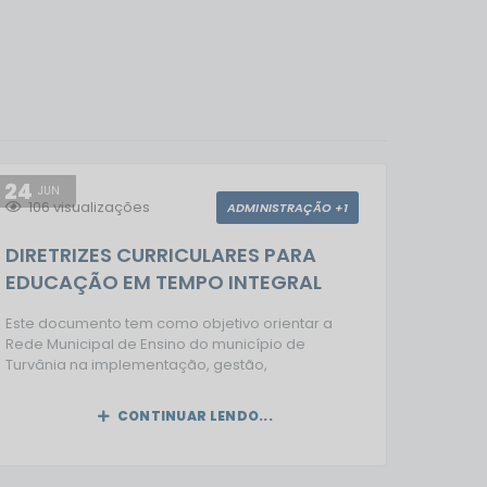
24
03
JUN
JUN
106
visualizações
ADMINISTRAÇÃO +1
119
v
DIRETRIZES CURRICULARES PARA
CONV
EDUCAÇÃO EM TEMPO INTEGRAL
MUNIC
Este documento tem como objetivo orientar a
Rede Municipal de Ensino do município de
Turvânia na implementação, gestão,
monitoramento e avaliação da política de
Educação Integral em Tempo Integral, em
CONTINUAR LENDO...
conformidade com as diretrizes nacionais
vigentes. A Secretaria Municipal de Educação
busca, por meio desta proposta, ampliar e