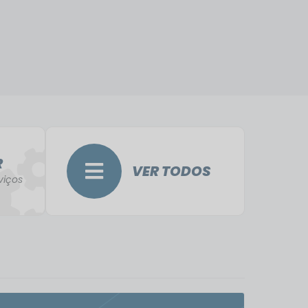
R
VER TODOS
viços