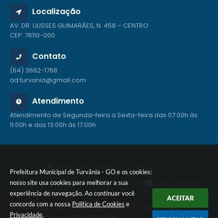
Localização
AV. DR. ULISSES GUIMARÃES, N. 458 – CENTRO
CEP: 76110-000
Contato
(64) 3682-1768
ad.turvania@gmail.com
Atendimento
Atendimento de Segunda-feira a Sexta-feira das 07:00h às
11:00h e das 13:00h às 17:00h
Versão do Sistema:
3.5.3 - 19/06/2026
Prefeitura Municipal de Turvânia - GO e os cookies:
Portal atualizado em:
27/07/2026 09:18
Dados Abertos
nosso site usa cookies para melhorar a sua
experiência de navegação. Ao continuar você
ACEITAR
concorda com a nossa
Política de Cookies
e
© Copyright Instar - 2006-2026. Todos os direitos
Privacidade
.
reservados -
Instar Tecnologia