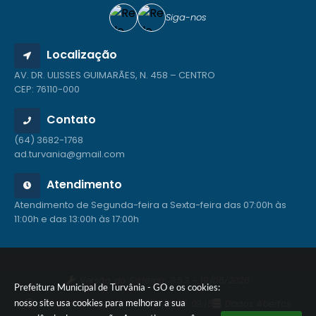
Siga-nos
Localização
AV. DR. ULISSES GUIMARÃES, N. 458 – CENTRO
CEP: 76110-000
Contato
(64) 3682-1768
ad.turvania@gmail.com
Atendimento
Atendimento de Segunda-feira a Sexta-feira das 07:00h às
11:00h e das 13:00h às 17:00h
Versão do Sistema:
3.5.3 - 19/06/2026
Prefeitura Municipal de Turvânia - GO e os cookies:
nosso site usa cookies para melhorar a sua
Portal atualizado em:
27/07/2026 09:18
Dados Abertos