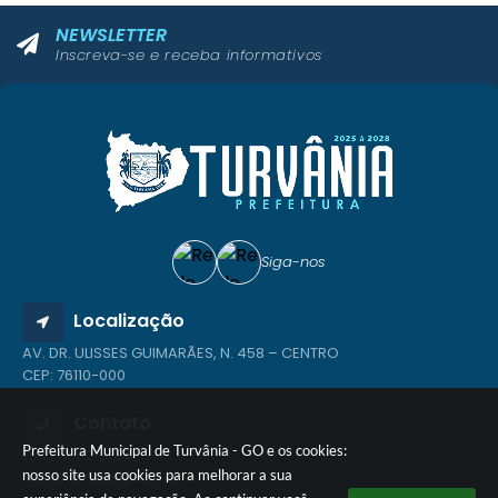
NEWSLETTER
Inscreva-se e receba informativos
Siga-nos
Localização
AV. DR. ULISSES GUIMARÃES, N. 458 – CENTRO
CEP: 76110-000
Contato
Prefeitura Municipal de Turvânia - GO e os cookies:
(64) 3682-1768
nosso site usa cookies para melhorar a sua
ad.turvania@gmail.com