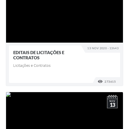
13 NOV 2020 - 13h43
EDITAIS DE LICITAÇÕES E
CONTRATOS
Licitações e Contratos
273615
VISUALI
NOV
13