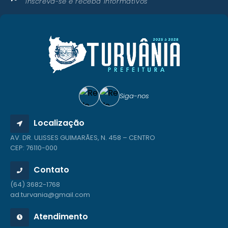
Inscreva-se e receba informativos
Siga-nos
Localização
AV. DR. ULISSES GUIMARÃES, N. 458 – CENTRO
CEP: 76110-000
Contato
(64) 3682-1768
ad.turvania@gmail.com
Atendimento