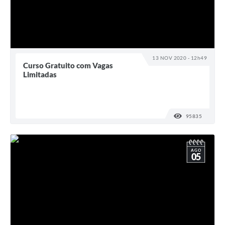
13 NOV 2020 - 12h49
Curso Gratuito com Vagas
Limitadas
95835
VISUALI
AGO
05