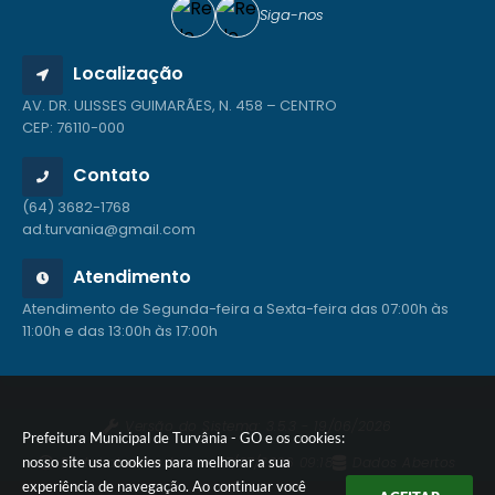
Siga-nos
Localização
AV. DR. ULISSES GUIMARÃES, N. 458 – CENTRO
CEP: 76110-000
Contato
(64) 3682-1768
ad.turvania@gmail.com
Atendimento
Atendimento de Segunda-feira a Sexta-feira das 07:00h às
11:00h e das 13:00h às 17:00h
Versão do Sistema:
3.5.3 - 19/06/2026
Prefeitura Municipal de Turvânia - GO e os cookies:
Portal atualizado em:
27/07/2026 09:18
Dados Abertos
nosso site usa cookies para melhorar a sua
experiência de navegação. Ao continuar você