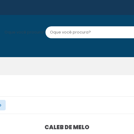
Oque você procura?
O
CALEB DE MELO