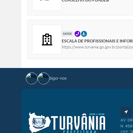
TELEFONE
PRESENCIAL
SAÚDE
ESCALA DE PROFISSIONAIS E INFO
https://www.turvania.go.gov.br/portal/p
Siga-nos
AV. DR
N. 45
CEP: 7