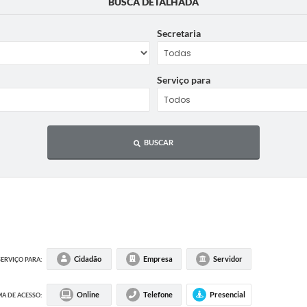
BUSCA DETALHADA
Secretaria
Serviço para
BUSCAR
Cidadão
Empresa
Servidor
SERVIÇO PARA:
Online
Telefone
Presencial
A DE ACESSO: