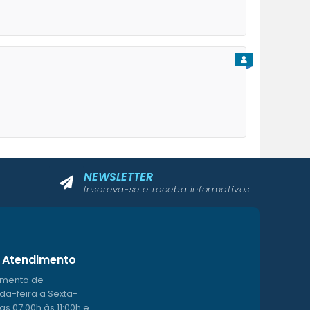
PARA CIDADÃO
NEWSLETTER
Inscreva-se e receba informativos
Atendimento
imento de
a-feira a Sexta-
as 07:00h às 11:00h e