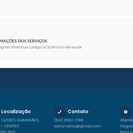
RMAÇÕES DOS SERVIÇOS
aginas-dinamicas-categoria/3/servicos-de-saude
Localização
Contato
. ULISSES GUIMARÃES,
(64) 3682-1768
Atend
8 – CENTRO
ad.turvania@gmail.com
Segund
6110-000
feira d