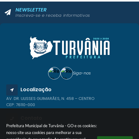
NEWSLETTER
Inscreva-se e receba informativos
Siga-nos
Localização
AV. DR. ULISSES GUIMARÃES, N. 458 – CENTRO
CEP: 76110-000
Contato
Prefeitura Municipal de Turvânia - GO e os cookies:
(64) 3682-1768
nosso site usa cookies para melhorar a sua
ad.turvania@gmail.com