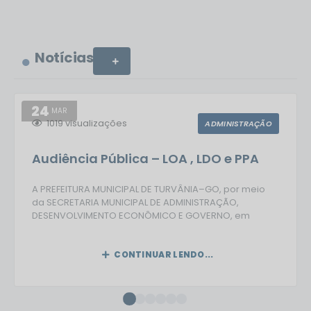
Notícias
VER MAIS
24
MAR
1019
visualizações
ADMINISTRAÇÃO
Audiência Pública – LOA , LDO e PPA
A PREFEITURA MUNICIPAL DE TURVÂNIA–GO, por meio
da SECRETARIA MUNICIPAL DE ADMINISTRAÇÃO,
DESENVOLVIMENTO ECONÔMICO E GOVERNO, em
atendimento ao disposto no parágrafo único do art.
48 da Lei Complementar nº 101, de 04 de maio de 2000
(Lei de Responsabilidade Fiscal – LRF), torna pública a
CONTINUAR LENDO...
CONVOCAÇÃO dos habitantes do Município de
Turvânia–GO para...