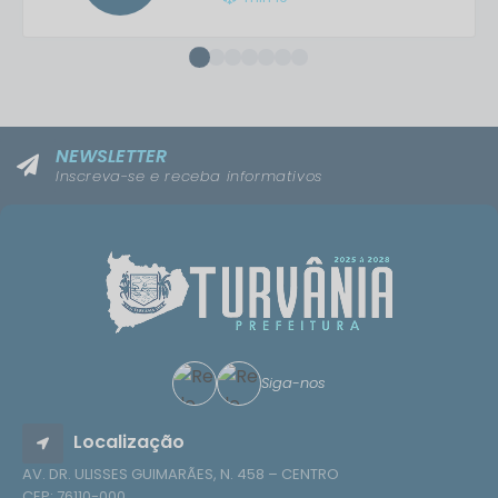
NEWSLETTER
Inscreva-se e receba informativos
Siga-nos
Localização
AV. DR. ULISSES GUIMARÃES, N. 458 – CENTRO
CEP: 76110-000