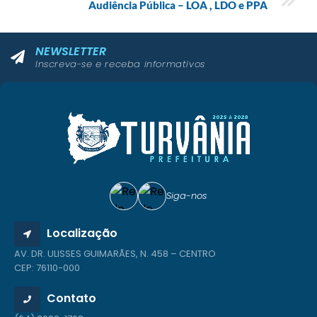
Audiência Pública – LOA , LDO e PPA
NEWSLETTER
Inscreva-se e receba informativos
Siga-nos
Localização
AV. DR. ULISSES GUIMARÃES, N. 458 – CENTRO
CEP: 76110-000
Contato